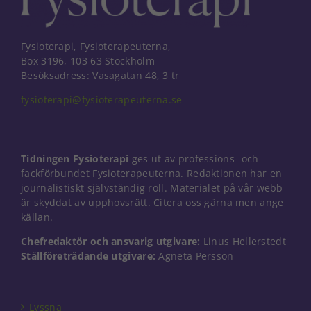
Fysioterapi, Fysioterapeuterna,
Box 3196, 103 63 Stockholm
Besöksadress: Vasagatan 48, 3 tr
fysioterapi@fysioterapeuterna.se
Tidningen Fysioterapi
ges ut av professions- och
fackförbundet Fysioterapeuterna. Redaktionen har en
journalistiskt självständig roll. Materialet på vår webb
är skyddat av upphovsrätt. Citera oss gärna men ange
källan.
Chefredaktör och ansvarig utgivare:
Linus Hellerstedt
Nödvändiga
Ställföreträdande utgivare:
Agneta Persson
Dessa kakor
går inte att
välja bort. De
behövs för
Lyssna