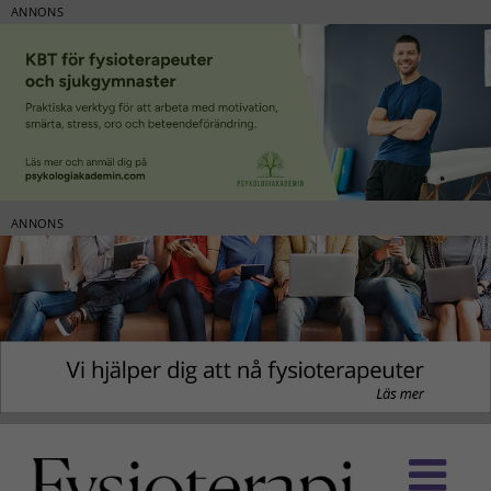
ANNONS
ANNONS
Fortsätt
till
innehållet