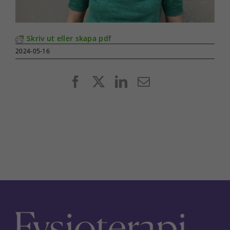
Skriv ut eller skapa pdf
2024-05-16
Facebook
X
LinkedIn
E-
post