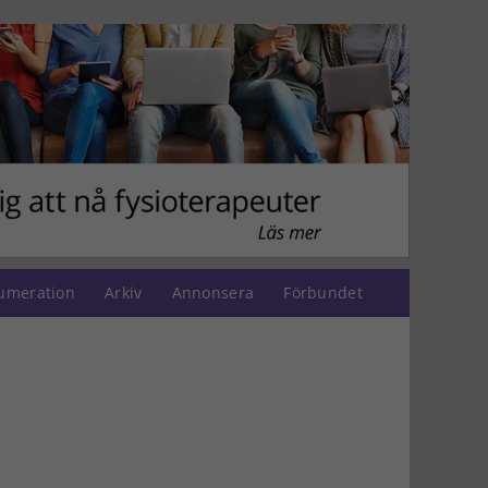
umeration
Arkiv
Annonsera
Förbundet