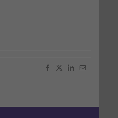
Facebook
X
LinkedIn
E-
post