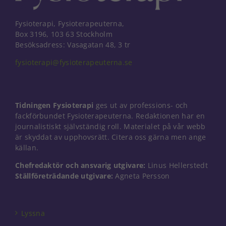
Fysioterapi, Fysioterapeuterna,
Box 3196, 103 63 Stockholm
Besöksadress: Vasagatan 48, 3 tr
fysioterapi@fysioterapeuterna.se
Tidningen Fysioterapi
ges ut av professions- och
fackförbundet Fysioterapeuterna. Redaktionen har en
journalistiskt självständig roll. Materialet på vår webb
är skyddat av upphovsrätt. Citera oss gärna men ange
källan.
Chefredaktör och ansvarig utgivare:
Linus Hellerstedt
Ställföreträdande utgivare:
Agneta Persson
Nödvändiga
Dessa kakor
går inte att
välja bort. De
Lyssna
behövs för
att hemsidan