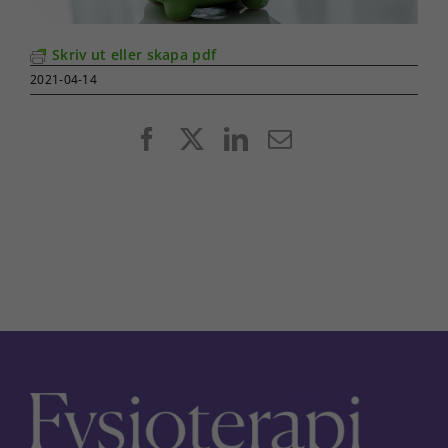
Skriv ut eller skapa pdf
2021-04-14
Facebook
X
LinkedIn
E-
post