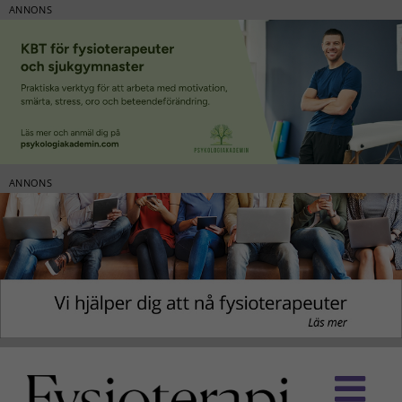
ANNONS
ANNONS
Fortsätt
till
innehållet