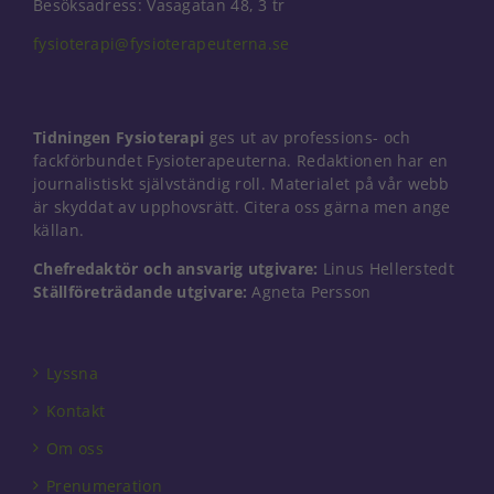
Besöksadress: Vasagatan 48, 3 tr
fysioterapi@fysioterapeuterna.se
Nödvändiga
Dessa kakor
Tidningen Fysioterapi
ges ut av professions- och
går inte att
välja bort. De
fackförbundet Fysioterapeuterna. Redaktionen har en
behövs för
journalistiskt självständig roll. Materialet på vår webb
att hemsidan
är skyddat av upphovsrätt. Citera oss gärna men ange
över huvud
källan.
taget ska
fungera.
Chefredaktör och ansvarig utgivare:
Linus Hellerstedt
Ställföreträdande utgivare:
Agneta Persson
Statistik
För att vi ska
Lyssna
kunna
förbättra
Kontakt
hemsidans
funktionalitet
Om oss
och
Prenumeration
uppbyggnad,