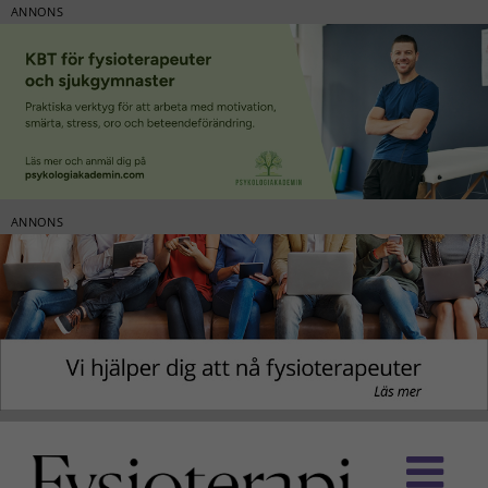
ANNONS
ANNONS
Fortsätt
till
innehållet