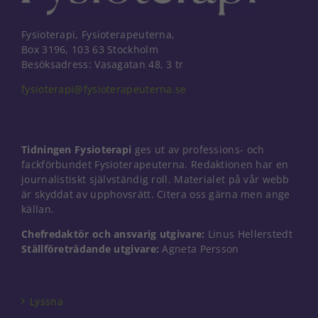
Fysioterapi, Fysioterapeuterna,
Box 3196, 103 63 Stockholm
Besöksadress: Vasagatan 48, 3 tr
fysioterapi@fysioterapeuterna.se
Tidningen Fysioterapi
ges ut av professions- och
fackförbundet Fysioterapeuterna. Redaktionen har en
journalistiskt självständig roll. Materialet på vår webb
är skyddat av upphovsrätt. Citera oss gärna men ange
källan.
Chefredaktör och ansvarig utgivare:
Linus Hellerstedt
Ställföreträdande utgivare:
Agneta Persson
Nödvändiga
Dessa kakor
går inte att
välja bort. De
Lyssna
behövs för