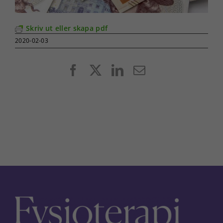
Skriv ut eller skapa pdf
2020-02-03
Facebook
X
LinkedIn
E-
post