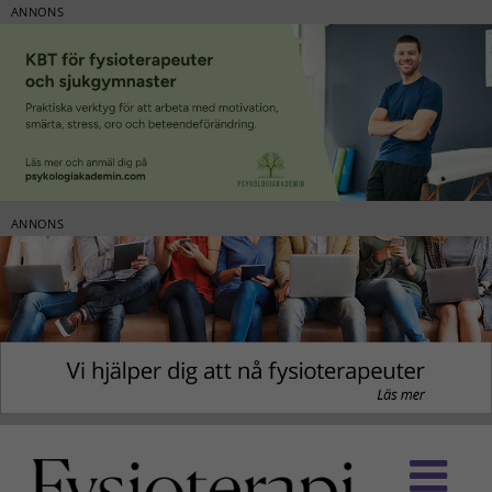
ANNONS
ANNONS
Fortsätt
till
innehållet