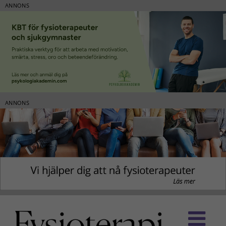
ANNONS
ANNONS
Fortsätt
till
innehållet