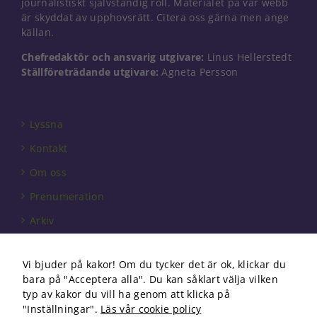
journalistiskt självständig roll. Materialet på vår webb
Nödvändiga
är skyddat av upphovsrätt. Citera oss gärna men ange
Dessa kakor
går inte att
källan.
välja bort. De
Chefredaktör och ansvarig utgivare:
Linus Hellerstedt
behövs för
att hemsidan
Ställföreträdande utgivare:
Agneta Persson
över huvud
taget ska
fungera.
Lyssna
Kontakt
Statistik
Om oss
För att vi ska
kunna
Prenumeration
förbättra
hemsidans
Arkiv
funktionalitet
och
Annonsera
uppbyggnad,
Vi bjuder på kakor! Om du tycker det är ok, klickar du
baserat på
Förbundet
bara på "Acceptera alla". Du kan såklart välja vilken
hur
Om cookies
typ av kakor du vill ha genom att klicka på
hemsidan
används.
"Inställningar".
Läs vår cookie policy