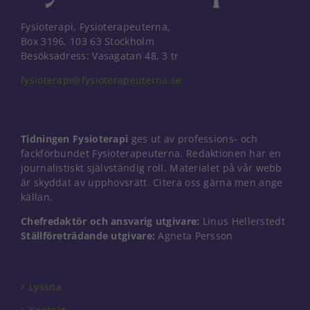
Fysioterapi, Fysioterapeuterna,
Box 3196, 103 63 Stockholm
Besöksadress: Vasagatan 48, 3 tr
fysioterapi@fysioterapeuterna.se
Tidningen Fysioterapi
ges ut av professions- och
fackförbundet Fysioterapeuterna. Redaktionen har en
journalistiskt självständig roll. Materialet på vår webb
är skyddat av upphovsrätt. Citera oss gärna men ange
källan.
Chefredaktör och ansvarig utgivare:
Linus Hellerstedt
Ställföreträdande utgivare:
Agneta Persson
Nödvändiga
Dessa kakor
går inte att
välja bort. De
Lyssna
behövs för
att hemsidan