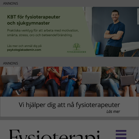
ANNONS
ANNONS
Fortsätt
till
innehållet