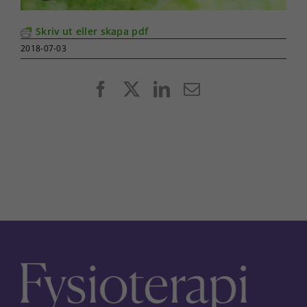
Skriv ut eller skapa pdf
2018-07-03
Facebook
X
LinkedIn
E-
post