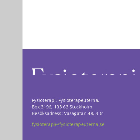
funktionalitet
att försvinna
från
hemsidan.
Marknadsföring
Genom att dela
med dig av dina
intressen och ditt
beteende när du
surfar ökar du
chansen att få se
personligt
anpassat innehåll
och erbjudanden.
Fysioterapi, Fysioterapeuterna,
Box 3196, 103 63 Stockholm
Besöksadress: Vasagatan 48, 3 tr
fysioterapi@fysioterapeuterna.se