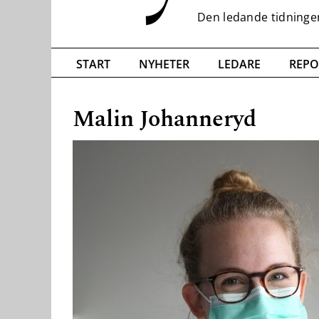
START
NYHETER
LEDARE
REPO
Malin Johanneryd
Nödvändiga
Dessa kakor
går inte att
välja bort. De
behövs för
att hemsidan
över huvud
taget ska
fungera.
Statistik
För att vi ska