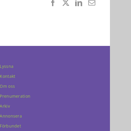
Facebook
X
LinkedIn
E-
post
Lyssna
Kontakt
Om oss
Prenumeration
Arkiv
Annonsera
Förbundet