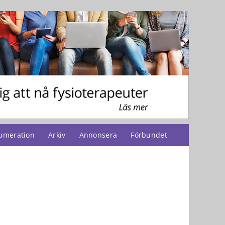
umeration
Arkiv
Annonsera
Förbundet