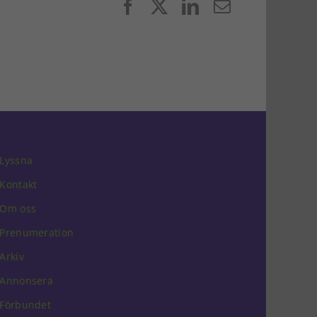
Facebook
X
LinkedIn
E-
post
Lyssna
Kontakt
Om oss
Prenumeration
Arkiv
Annonsera
Förbundet