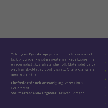
Nödvändiga
Tidningen Fysioterapi
ges ut av professions- och
Dessa kakor
fackförbundet Fysioterapeuterna. Redaktionen har
går inte att
en journalistiskt självständig roll. Materialet på vår
välja bort. De
webb är skyddat av upphovsrätt. Citera oss gärna
behövs för
men ange källan.
att hemsidan
över huvud
Chefredaktör och ansvarig utgivare:
Linus
taget ska
Hellerstedt
fungera.
Ställföreträdande utgivare:
Agneta Persson
Statistik