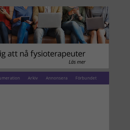
umeration
Arkiv
Annonsera
Förbundet