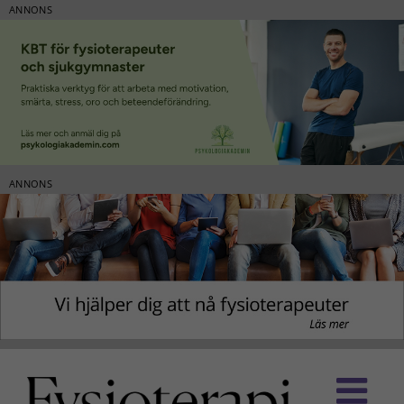
ANNONS
ANNONS
Fortsätt
till
innehållet