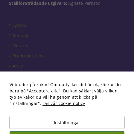
Ställföreträdande utgivare:
Agneta Persson
välja bort. De
behövs för
att hemsidan
över huvud
Lyssna
taget ska
fungera.
Kontakt
Om oss
Statistik
Prenumeration
För att vi ska
kunna
Arkiv
förbättra
Annonsera
hemsidans
funktionalitet
Vi bjuder på kakor! Om du tycker det är ok, klickar du
Förbundet
och
bara på "Acceptera alla". Du kan såklart välja vilken
uppbyggnad,
Om cookies
typ av kakor du vill ha genom att klicka på
baserat på
"Inställningar".
Läs vår cookie policy
hur
hemsidan
används.
Inställningar
Copyright 2026 Fysioterapi | All Rights Reserved