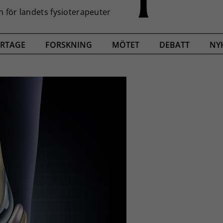
RTAGE
FORSKNING
MÖTET
DEBATT
NY