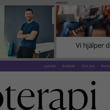
ANNONS
Lyssna
Kontakt
Om oss
Pren