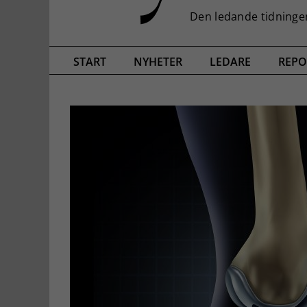
START
NYHETER
LEDARE
REPO