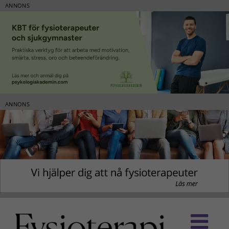
ANNONS
ANNONS
Fortsätt
till
innehållet