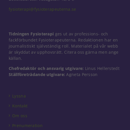
fysioterapi@fysioterapeuterna.se
Tidningen Fysioterapi
ges ut av professions- och
fackförbundet Fysioterapeuterna. Redaktionen har en
journalistiskt självständig roll. Materialet på vår webb
är skyddat av upphovsrätt. Citera oss gärna men ange
källan.
Chefredaktör och ansvarig utgivare:
Linus Hellerstedt
Ställföreträdande utgivare:
Agneta Persson
Nödvändiga
Dessa kakor
Lyssna
går inte att
Kontakt
välja bort. De
behövs för
Om oss
att hemsidan
över huvud
Prenumeration
taget ska