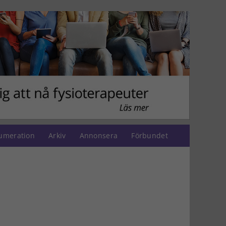
umeration
Arkiv
Annonsera
Förbundet