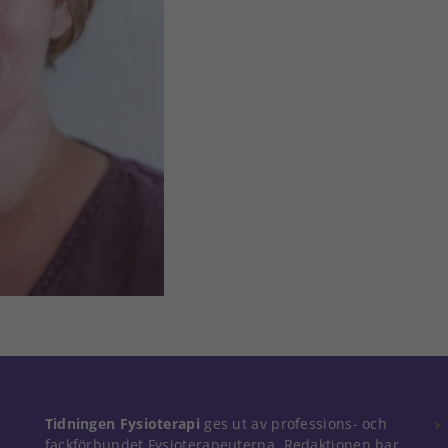
Tidningen Fysioterapi
ges ut av professions- och
fackförbundet Fysioterapeuterna. Redaktionen har