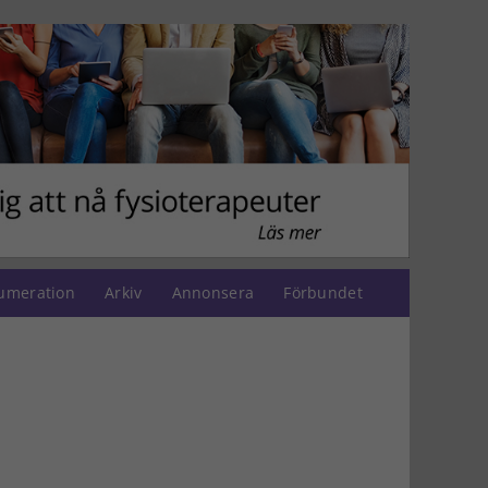
umeration
Arkiv
Annonsera
Förbundet