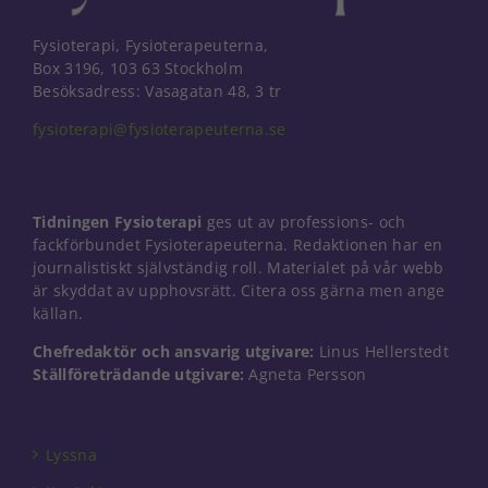
Fysioterapi, Fysioterapeuterna,
Box 3196, 103 63 Stockholm
Besöksadress: Vasagatan 48, 3 tr
fysioterapi@fysioterapeuterna.se
Tidningen Fysioterapi
ges ut av professions- och
fackförbundet Fysioterapeuterna. Redaktionen har en
journalistiskt självständig roll. Materialet på vår webb
är skyddat av upphovsrätt. Citera oss gärna men ange
källan.
Chefredaktör och ansvarig utgivare:
Linus Hellerstedt
Ställföreträdande utgivare:
Agneta Persson
Nödvändiga
Dessa kakor
går inte att
välja bort. De
Lyssna
behövs för
att hemsidan