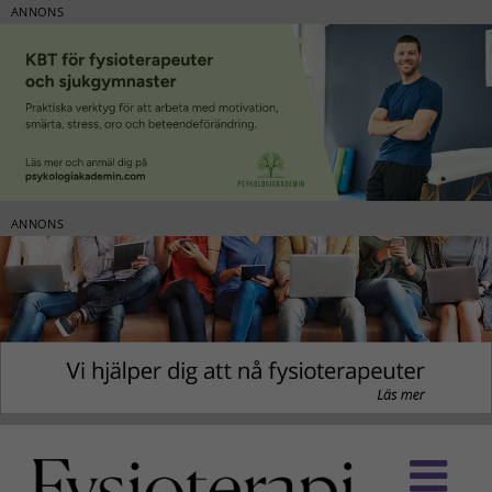
ANNONS
ANNONS
Fortsätt
till
innehållet