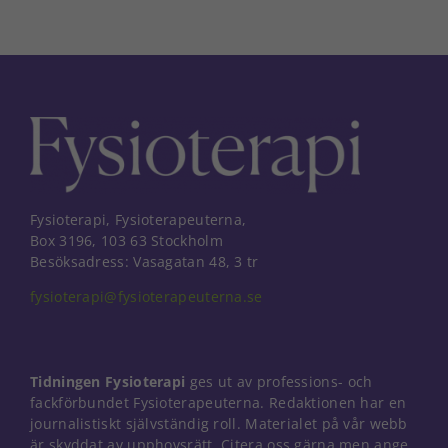
Fysioterapi, Fysioterapeuterna,
Box 3196, 103 63 Stockholm
Besöksadress: Vasagatan 48, 3 tr
fysioterapi@fysioterapeuterna.se
Tidningen Fysioterapi
ges ut av professions- och
fackförbundet Fysioterapeuterna. Redaktionen har en
journalistiskt självständig roll. Materialet på vår webb
Nödvändiga
är skyddat av upphovsrätt. Citera oss gärna men ange