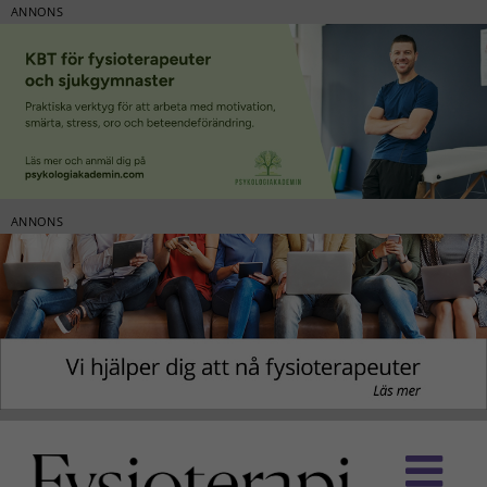
ANNONS
ANNONS
Fortsätt
till
innehållet