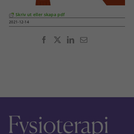
Skriv ut eller skapa pdf
2021-12-14
Facebook
X
LinkedIn
E-
post