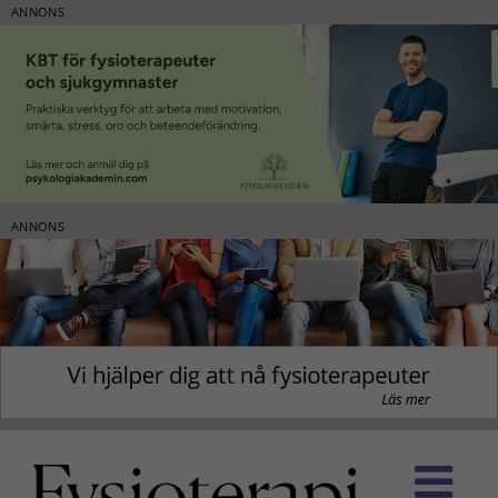
ANNONS
ANNONS
Fortsätt
till
innehållet