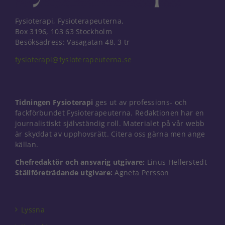
Fysioterapi, Fysioterapeuterna,
Box 3196, 103 63 Stockholm
Besöksadress: Vasagatan 48, 3 tr
fysioterapi@fysioterapeuterna.se
Tidningen Fysioterapi
ges ut av professions- och
fackförbundet Fysioterapeuterna. Redaktionen har en
journalistiskt självständig roll. Materialet på vår webb
är skyddat av upphovsrätt. Citera oss gärna men ange
källan.
Chefredaktör och ansvarig utgivare:
Linus Hellerstedt
Ställföreträdande utgivare:
Agneta Persson
Nödvändiga
Dessa kakor
går inte att
välja bort. De
Lyssna
behövs för
att hemsidan