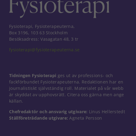
Fysioterapi, Fysioterapeuterna,
Box 3196, 103 63 Stockholm
Besöksadress: Vasagatan 48, 3 tr
fysioterapi@fysioterapeuterna.se
Tidningen Fysioterapi
ges ut av professions- och
fackförbundet Fysioterapeuterna. Redaktionen har en
journalistiskt självständig roll. Materialet på vår webb
är skyddat av upphovsrätt. Citera oss gärna men ange
källan.
Chefredaktör och ansvarig utgivare:
Linus Hellerstedt
Nödvändiga
Ställföreträdande utgivare:
Agneta Persson
Dessa kakor
går inte att
välja bort. De