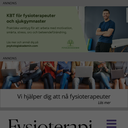
ANNONS
ANNONS
Fortsätt
till
innehållet