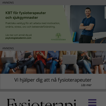
ANNONS
ANNONS
Fortsätt
till
innehållet