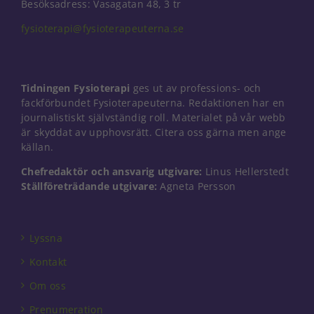
Besöksadress: Vasagatan 48, 3 tr
fysioterapi@fysioterapeuterna.se
Nödvändiga
Dessa kakor
Tidningen Fysioterapi
ges ut av professions- och
går inte att
välja bort. De
fackförbundet Fysioterapeuterna. Redaktionen har en
behövs för
journalistiskt självständig roll. Materialet på vår webb
att hemsidan
är skyddat av upphovsrätt. Citera oss gärna men ange
över huvud
källan.
taget ska
fungera.
Chefredaktör och ansvarig utgivare:
Linus Hellerstedt
Ställföreträdande utgivare:
Agneta Persson
Statistik
För att vi ska
Lyssna
kunna
förbättra
Kontakt
hemsidans
funktionalitet
Om oss
och
uppbyggnad,
Prenumeration