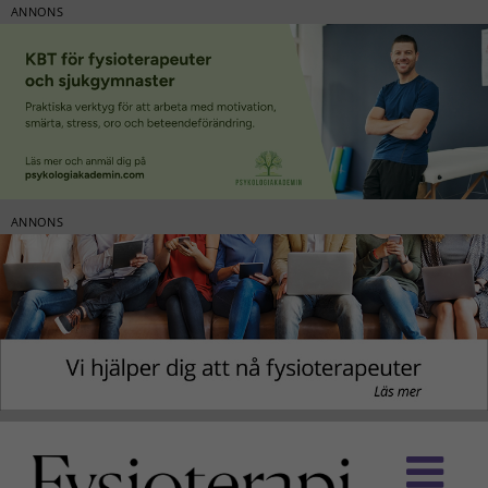
ANNONS
ANNONS
Fortsätt
till
innehållet