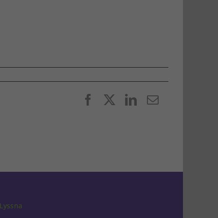
Facebook
X
LinkedIn
E-
post
Lyssna