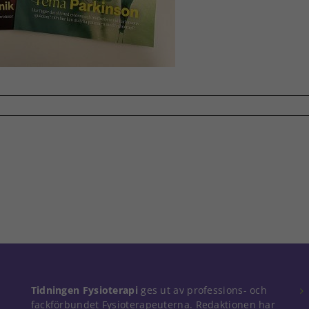
Tidningen Fysioterapi
ges ut av professions- och
fackförbundet Fysioterapeuterna. Redaktionen har