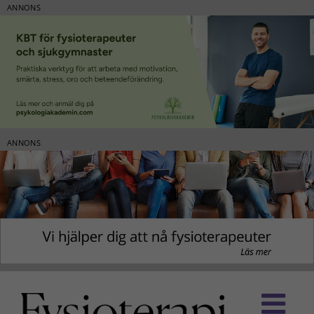
ANNONS
ANNONS
Fortsätt
till
innehållet