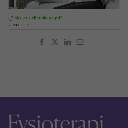
Skriv ut eller skapa pdf
2020-03-30
Facebook
X
LinkedIn
E-
post