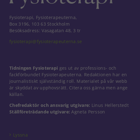
Fysioterapi, Fysioterapeuterna,
Box 3196, 103 63 Stockholm
Besöksadress: Vasagatan 48, 3 tr
fysioterapi@fysioterapeuterna.se
Tidningen Fysioterapi
ges ut av professions- och
fackförbundet Fysioterapeuterna. Redaktionen har en
journalistiskt självständig roll. Materialet på vår webb
är skyddat av upphovsrätt. Citera oss gärna men ange
källan.
Chefredaktör och ansvarig utgivare:
Linus Hellerstedt
Nödvändiga
Ställföreträdande utgivare:
Agneta Persson
Dessa kakor
går inte att
välja bort. De
Lyssna
behövs för