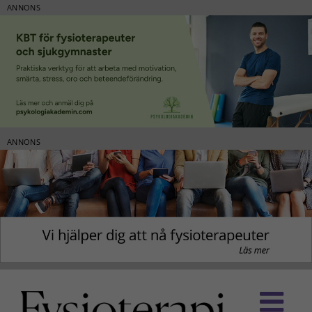
ANNONS
ANNONS
Fortsätt
till
innehållet