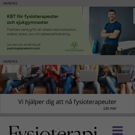
ANNONS
ANNONS
Fortsätt
till
innehållet