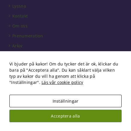
behövs för
Lyssna
att hemsidan
över huvud
Kontakt
taget ska
fungera.
Om oss
Prenumeration
Statistik
Arkiv
För att vi ska
kunna
Annonsera
förbättra
Vi bjuder på kakor! Om du tycker det är ok, klickar du
hemsidans
Förbundet
bara på "Acceptera alla". Du kan såklart välja vilken
funktionalitet
Om cookies
typ av kakor du vill ha genom att klicka på
och
"Inställningar".
Läs vår cookie policy
uppbyggnad,
baserat på
hur
hemsidan
Inställningar
används.
Copyright 2026 Fysioterapi | All Rights Reserved
Acceptera alla
Facebook
Instagram
Upplevelse
För att vår