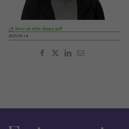
Skriv ut eller skapa pdf
2025-05-14
Facebook
X
LinkedIn
E-
post