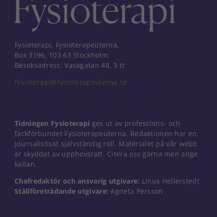
Fysioterapi, Fysioterapeuterna,
Box 3196, 103 63 Stockholm
Besöksadress: Vasagatan 48, 3 tr
fysioterapi@fysioterapeuterna.se
Tidningen Fysioterapi
ges ut av professions- och
fackförbundet Fysioterapeuterna. Redaktionen har en
journalistiskt självständig roll. Materialet på vår webb
är skyddat av upphovsrätt. Citera oss gärna men ange
källan.
Chefredaktör och ansvarig utgivare:
Linus Hellerstedt
Nödvändiga
Ställföreträdande utgivare:
Agneta Persson
Dessa kakor
går inte att
välja bort. De