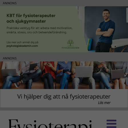
ANNONS
ANNONS
Fortsätt
till
innehållet