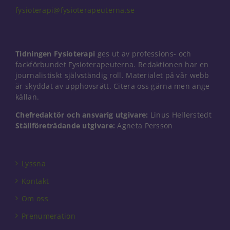
fysioterapi@fysioterapeuterna.se
Nödvändiga
Dessa kakor
Tidningen Fysioterapi
ges ut av professions- och
går inte att
fackförbundet Fysioterapeuterna. Redaktionen har en
välja bort. De
journalistiskt självständig roll. Materialet på vår webb
behövs för
är skyddat av upphovsrätt. Citera oss gärna men ange
att hemsidan
källan.
över huvud
taget ska
Chefredaktör och ansvarig utgivare:
Linus Hellerstedt
fungera.
Ställföreträdande utgivare:
Agneta Persson
Statistik
För att vi ska
Lyssna
kunna
Kontakt
förbättra
hemsidans
Om oss
funktionalitet
och
Prenumeration
uppbyggnad,