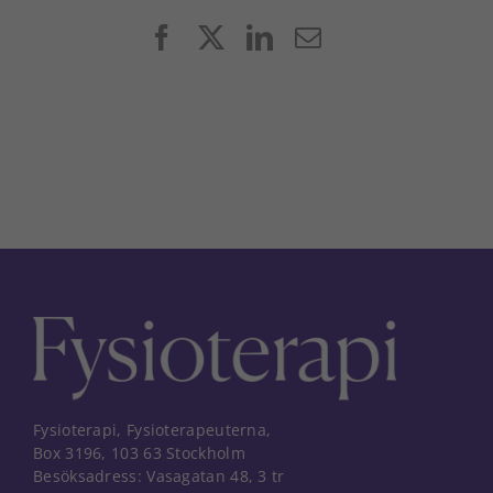
Facebook
X
LinkedIn
E-
post
Fysioterapi, Fysioterapeuterna,
Box 3196, 103 63 Stockholm
Besöksadress: Vasagatan 48, 3 tr