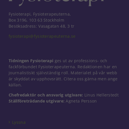
Fysioterapi, Fysioterapeuterna,
Box 3196, 103 63 Stockholm
Besöksadress: Vasagatan 48, 3 tr
fysioterapi@fysioterapeuterna.se
Tidningen Fysioterapi
ges ut av professions- och
fackförbundet Fysioterapeuterna. Redaktionen har en
journalistiskt självständig roll. Materialet på vår webb
är skyddat av upphovsrätt. Citera oss gärna men ange
källan.
Chefredaktör och ansvarig utgivare:
Linus Hellerstedt
Ställföreträdande utgivare:
Agneta Persson
Nödvändiga
Dessa kakor
går inte att
välja bort. De
Lyssna
behövs för