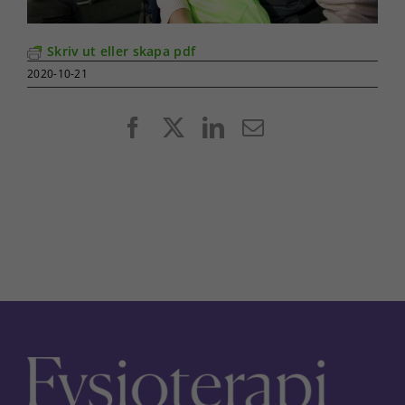
Skriv ut eller skapa pdf
2020-10-21
Facebook
X
LinkedIn
E-
post