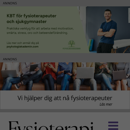
ANNONS
ANNONS
Fortsätt
till
innehållet