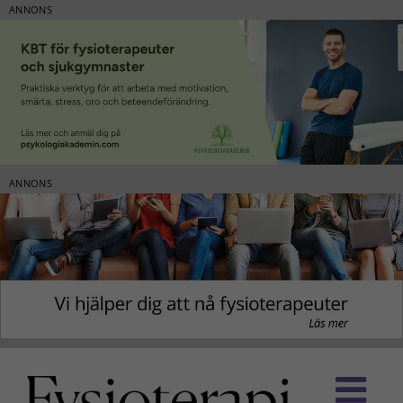
ANNONS
ANNONS
Fortsätt
till
innehållet