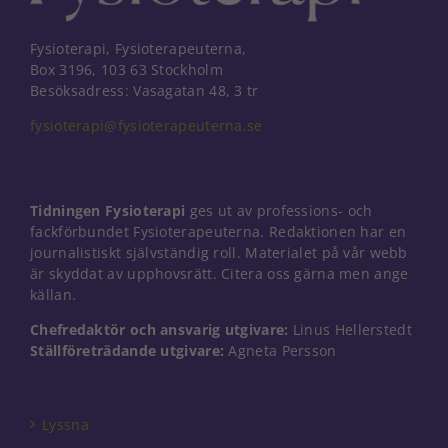
Fysioterapi, Fysioterapeuterna,
Box 3196, 103 63 Stockholm
Besöksadress: Vasagatan 48, 3 tr
fysioterapi@fysioterapeuterna.se
Tidningen Fysioterapi
ges ut av professions- och
fackförbundet Fysioterapeuterna. Redaktionen har en
journalistiskt självständig roll. Materialet på vår webb
är skyddat av upphovsrätt. Citera oss gärna men ange
källan.
Chefredaktör och ansvarig utgivare:
Linus Hellerstedt
Ställföreträdande utgivare:
Agneta Persson
Nödvändiga
Dessa kakor
går inte att
välja bort. De
Lyssna
behövs för