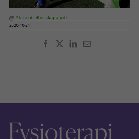
Skriv ut eller skapa pdf
2020-10-21
Facebook
X
LinkedIn
E-
post