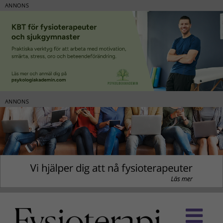
ANNONS
ANNONS
Fortsätt
till
innehållet