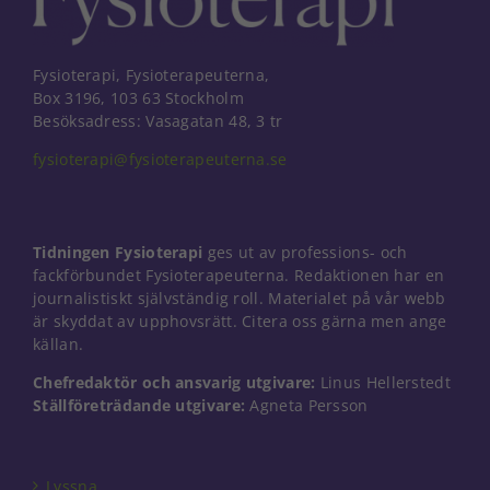
Fysioterapi, Fysioterapeuterna,
Box 3196, 103 63 Stockholm
Besöksadress: Vasagatan 48, 3 tr
fysioterapi@fysioterapeuterna.se
Tidningen Fysioterapi
ges ut av professions- och
fackförbundet Fysioterapeuterna. Redaktionen har en
journalistiskt självständig roll. Materialet på vår webb
är skyddat av upphovsrätt. Citera oss gärna men ange
källan.
Chefredaktör och ansvarig utgivare:
Linus Hellerstedt
Nödvändiga
Ställföreträdande utgivare:
Agneta Persson
Dessa kakor
går inte att
välja bort. De
behövs för
Lyssna