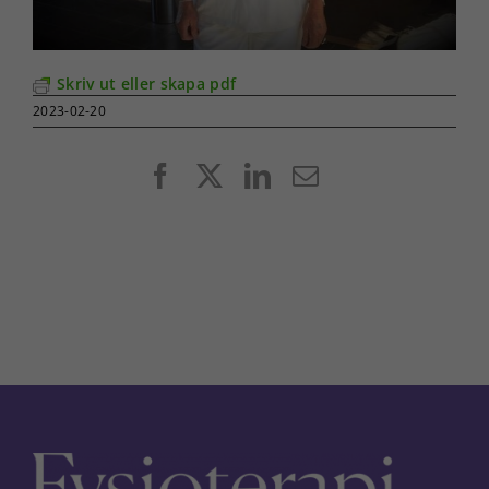
Skriv ut eller skapa pdf
2023-02-20
Facebook
X
LinkedIn
E-
post