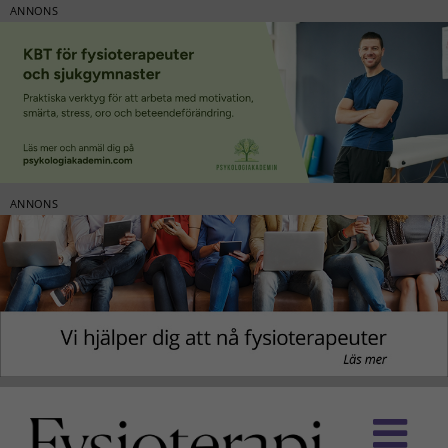
ANNONS
ANNONS
Fortsätt
till
innehållet