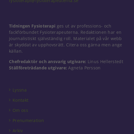
fysioterapi@fysioterapeuterna.se
Nödvändiga
Tidningen Fysioterapi
ges ut av professions- och
Dessa kakor
går inte att
fackförbundet Fysioterapeuterna. Redaktionen har en
välja bort. De
journalistiskt självständig roll. Materialet på vår webb
behövs för
är skyddat av upphovsrätt. Citera oss gärna men ange
att hemsidan
källan.
över huvud
taget ska
Chefredaktör och ansvarig utgivare:
Linus Hellerstedt
fungera.
Ställföreträdande utgivare:
Agneta Persson
Statistik
Lyssna
För att vi ska
kunna
Kontakt
förbättra
hemsidans
Om oss
funktionalitet
Prenumeration
och
uppbyggnad,
Arkiv
baserat på