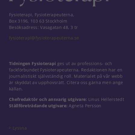
Fysioterapi, Fysioterapeuterna,
Box 3196, 103 63 Stockholm
Besöksadress: Vasagatan 48, 3 tr
fysioterapi@fysioterapeuterna.se
Tidningen Fysioterapi
ges ut av professions- och
fackförbundet Fysioterapeuterna. Redaktionen har en
journalistiskt självständig roll. Materialet på vår webb
är skyddat av upphovsrätt. Citera oss gärna men ange
källan.
Chefredaktör och ansvarig utgivare:
Linus Hellerstedt
Ställföreträdande utgivare:
Agneta Persson
Nödvändiga
Dessa kakor
går inte att
välja bort. De
Lyssna
behövs för