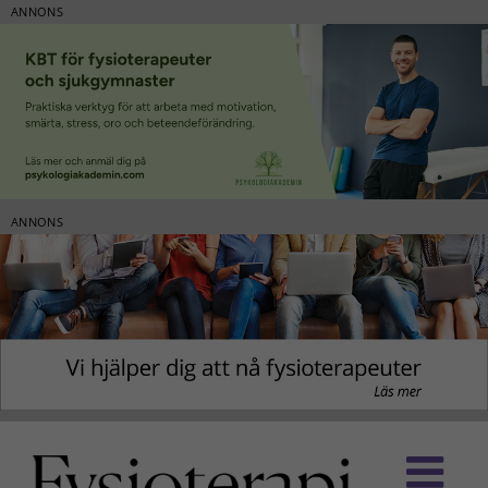
ANNONS
ANNONS
Fortsätt
till
innehållet