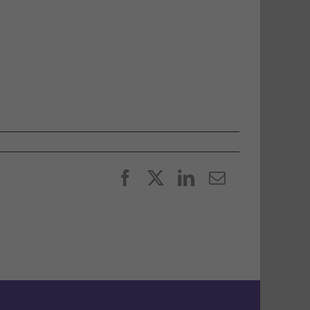
Facebook
X
LinkedIn
E-
post