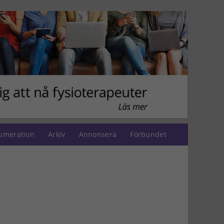
umeration
Arkiv
Annonsera
Förbundet