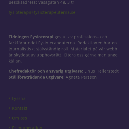
Besöksadress: Vasagatan 48, 3 tr
fysioterapi@fysioterapeuterna.se
Nödvändiga
Dessa kakor
går inte att
Tidningen Fysioterapi
ges ut av professions- och
välja bort. De
fackförbundet Fysioterapeuterna. Redaktionen har en
behövs för
journalistiskt självständig roll. Materialet på vår webb
att hemsidan
är skyddat av upphovsrätt. Citera oss gärna men ange
över huvud
källan.
taget ska
fungera.
Chefredaktör och ansvarig utgivare:
Linus Hellerstedt
Ställföreträdande utgivare:
Agneta Persson
Statistik
För att vi ska
Lyssna
kunna
förbättra
Kontakt
hemsidans
funktionalitet
Om oss
och
uppbyggnad,
Prenumeration