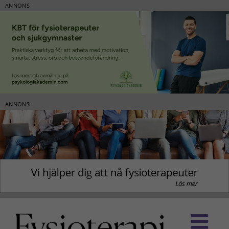
ANNONS
ANNONS
Fortsätt
till
innehållet