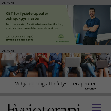
ANNONS
ANNONS
Fortsätt
till
innehållet