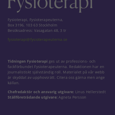
Fysioterapi, Fysioterapeuterna,
Box 3196, 103 63 Stockholm
Besöksadress: Vasagatan 48, 3 tr
fysioterapi@fysioterapeuterna.se
Tidningen Fysioterapi
ges ut av professions- och
fackförbundet Fysioterapeuterna. Redaktionen har en
journalistiskt självständig roll. Materialet på vår webb
är skyddat av upphovsrätt. Citera oss gärna men ange
källan.
Chefredaktör och ansvarig utgivare:
Linus Hellerstedt
Nödvändiga
Ställföreträdande utgivare:
Agneta Persson
Dessa kakor
går inte att
välja bort. De
behövs för