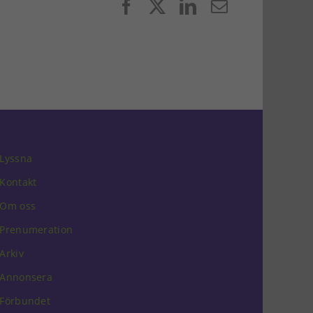
Facebook
X
LinkedIn
E-
post
Lyssna
Kontakt
Om oss
Prenumeration
Arkiv
Annonsera
Förbundet