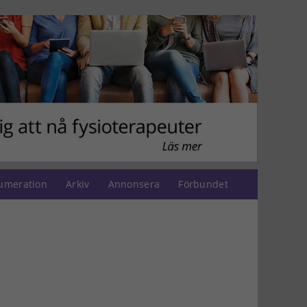
umeration
Arkiv
Annonsera
Förbundet