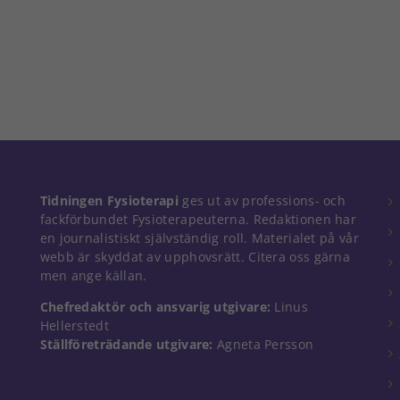
Nödvändiga
Tidningen Fysioterapi
ges ut av professions- och
Dessa kakor
fackförbundet Fysioterapeuterna. Redaktionen har
går inte att
en journalistiskt självständig roll. Materialet på vår
välja bort. De
webb är skyddat av upphovsrätt. Citera oss gärna
behövs för
men ange källan.
att hemsidan
över huvud
Chefredaktör och ansvarig utgivare:
Linus
taget ska
Hellerstedt
fungera.
Ställföreträdande utgivare:
Agneta Persson
Statistik