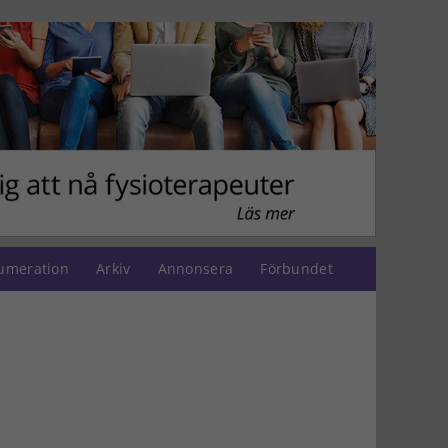
umeration
Arkiv
Annonsera
Förbundet