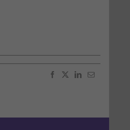
Facebook
X
LinkedIn
E-
post