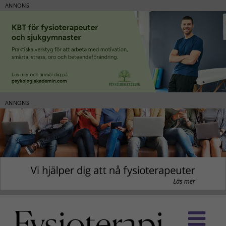
ANNONS
ANNONS
Fortsätt
till
innehållet