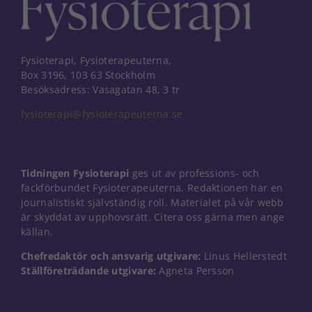
Fysioterapi, Fysioterapeuterna,
Box 3196, 103 63 Stockholm
Besöksadress: Vasagatan 48, 3 tr
fysioterapi@fysioterapeuterna.se
Tidningen Fysioterapi
ges ut av professions- och
fackförbundet Fysioterapeuterna. Redaktionen har en
journalistiskt självständig roll. Materialet på vår webb
är skyddat av upphovsrätt. Citera oss gärna men ange
källan.
Chefredaktör och ansvarig utgivare:
Linus Hellerstedt
Nödvändiga
Ställföreträdande utgivare:
Agneta Persson
Dessa kakor
går inte att
välja bort. De