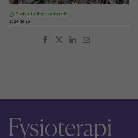
Skriv ut eller skapa pdf
2024-03-26
Facebook
X
LinkedIn
E-
post