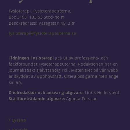
Fysioterapi, Fysioterapeuterna,
Box 3196, 103 63 Stockholm
Besöksadress: Vasagatan 48, 3 tr
fysioterapi@fysioterapeuterna.se
Tidningen Fysioterapi
ges ut av professions- och
fackförbundet Fysioterapeuterna. Redaktionen har en
journalistiskt självständig roll. Materialet på vår webb
är skyddat av upphovsrätt. Citera oss gärna men ange
källan.
Chefredaktör och ansvarig utgivare:
Linus Hellerstedt
Ställföreträdande utgivare:
Agneta Persson
Nödvändiga
Dessa kakor
går inte att
välja bort. De
Lyssna
behövs för
att hemsidan
Kontakt