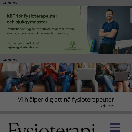
ANNONS
ANNONS
Fortsätt
till
innehållet