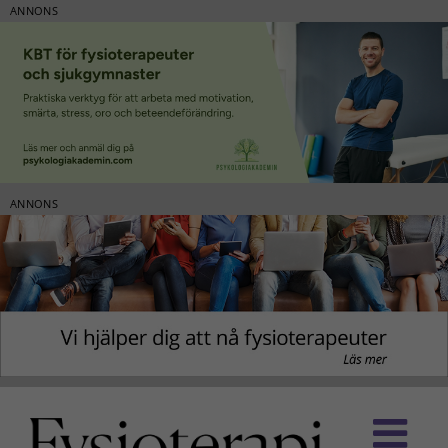
ANNONS
ANNONS
Fortsätt
till
innehållet