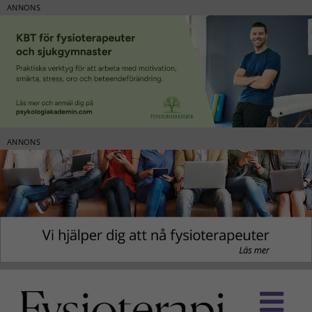
ANNONS
ANNONS
Fortsätt
till
innehållet