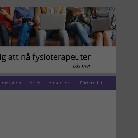
umeration
Arkiv
Annonsera
Förbundet