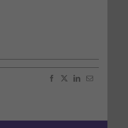
Facebook
X
LinkedIn
E-
post