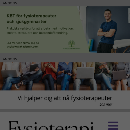
ANNONS
ANNONS
Fortsätt
till
innehållet