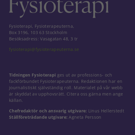
Fysioterapi, Fysioterapeuterna,
Box 3196, 103 63 Stockholm
Besöksadress: Vasagatan 48, 3 tr
fysioterapi@fysioterapeuterna.se
Tidningen Fysioterapi
ges ut av professions- och
fackförbundet Fysioterapeuterna. Redaktionen har en
journalistiskt självständig roll. Materialet på vår webb
är skyddat av upphovsrätt. Citera oss gärna men ange
källan.
Chefredaktör och ansvarig utgivare:
Linus Hellerstedt
Nödvändiga
Ställföreträdande utgivare:
Agneta Persson
Dessa kakor
går inte att
välja bort. De