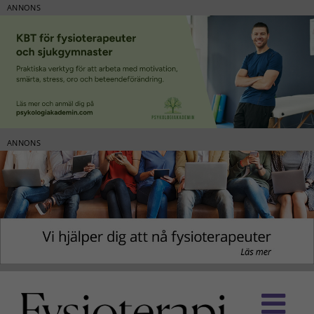
ANNONS
ANNONS
Fortsätt
till
innehållet