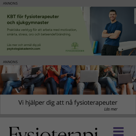
ANNONS
ANNONS
Fortsätt
till
innehållet