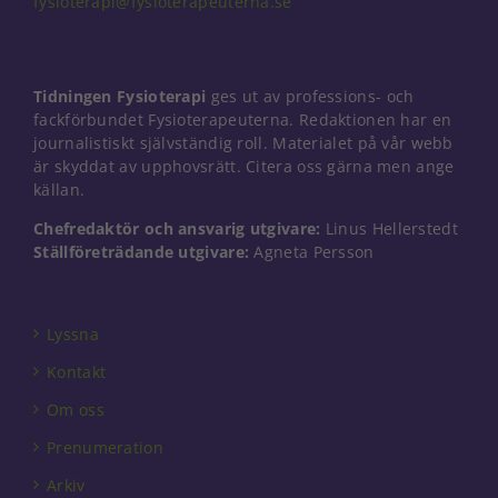
fysioterapi@fysioterapeuterna.se
Nödvändiga
Tidningen Fysioterapi
ges ut av professions- och
Dessa kakor
går inte att
fackförbundet Fysioterapeuterna. Redaktionen har en
välja bort. De
journalistiskt självständig roll. Materialet på vår webb
behövs för
är skyddat av upphovsrätt. Citera oss gärna men ange
att hemsidan
källan.
över huvud
taget ska
Chefredaktör och ansvarig utgivare:
Linus Hellerstedt
fungera.
Ställföreträdande utgivare:
Agneta Persson
Statistik
Lyssna
För att vi ska
kunna
Kontakt
förbättra
hemsidans
Om oss
funktionalitet
Prenumeration
och
uppbyggnad,
Arkiv
baserat på