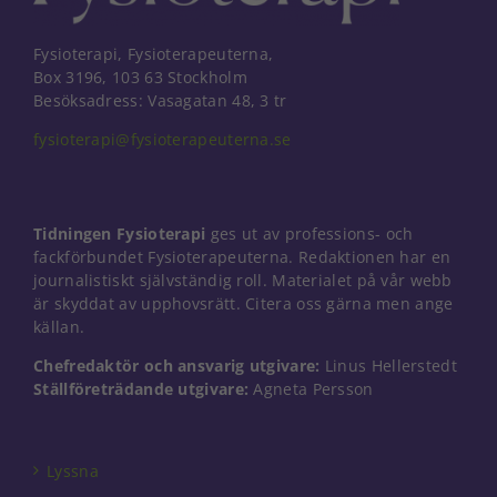
Fysioterapi, Fysioterapeuterna,
Box 3196, 103 63 Stockholm
Besöksadress: Vasagatan 48, 3 tr
fysioterapi@fysioterapeuterna.se
Tidningen Fysioterapi
ges ut av professions- och
fackförbundet Fysioterapeuterna. Redaktionen har en
journalistiskt självständig roll. Materialet på vår webb
är skyddat av upphovsrätt. Citera oss gärna men ange
källan.
Chefredaktör och ansvarig utgivare:
Linus Hellerstedt
Ställföreträdande utgivare:
Agneta Persson
Nödvändiga
Dessa kakor
går inte att
välja bort. De
Lyssna
behövs för