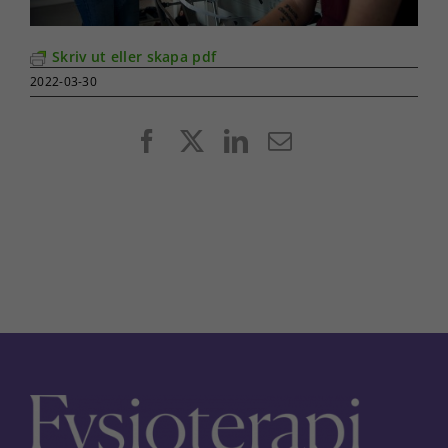
Skriv ut eller skapa pdf
2022-03-30
Facebook
X
LinkedIn
E-
post