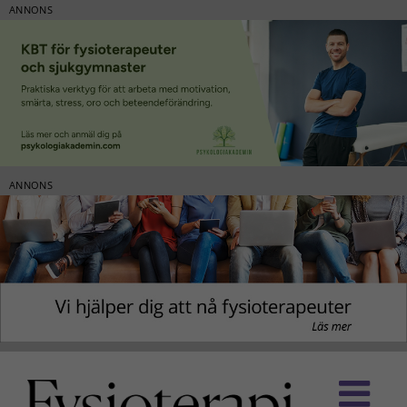
ANNONS
ANNONS
Fortsätt
till
innehållet