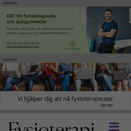
ANNONS
ANNONS
Fortsätt
till
innehållet