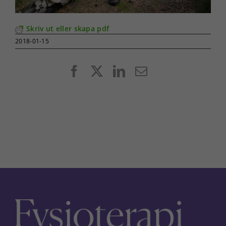
Skriv ut eller skapa pdf
2018-01-15
Facebook
X
LinkedIn
E-
post