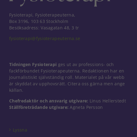
Fysioterapi, Fysioterapeuterna,
Box 3196, 103 63 Stockholm
Besöksadress: Vasagatan 48, 3 tr
fysioterapi@fysioterapeuterna.se
Tidningen Fysioterapi
ges ut av professions- och
fackförbundet Fysioterapeuterna. Redaktionen har en
journalistiskt självständig roll. Materialet på vår webb
är skyddat av upphovsrätt. Citera oss gärna men ange
källan.
Chefredaktör och ansvarig utgivare:
Linus Hellerstedt
Ställföreträdande utgivare:
Agneta Persson
Nödvändiga
Dessa kakor
går inte att
välja bort. De
Lyssna
behövs för