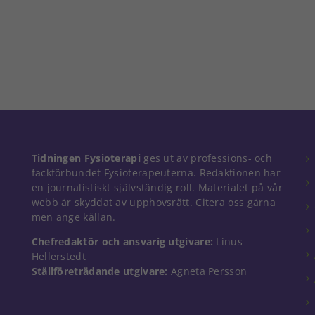
Nödvändiga
Tidningen Fysioterapi
ges ut av professions- och
Dessa kakor
fackförbundet Fysioterapeuterna. Redaktionen har
går inte att
en journalistiskt självständig roll. Materialet på vår
välja bort. De
webb är skyddat av upphovsrätt. Citera oss gärna
behövs för
men ange källan.
att hemsidan
över huvud
Chefredaktör och ansvarig utgivare:
Linus
taget ska
Hellerstedt
fungera.
Ställföreträdande utgivare:
Agneta Persson
Statistik