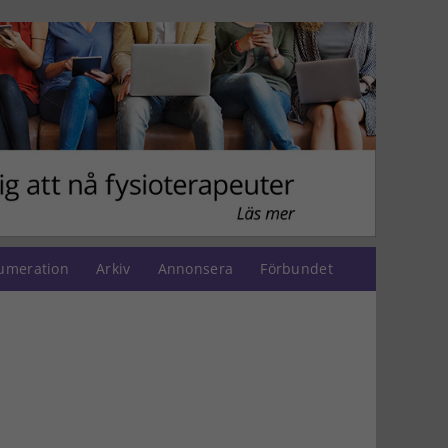
umeration
Arkiv
Annonsera
Förbundet