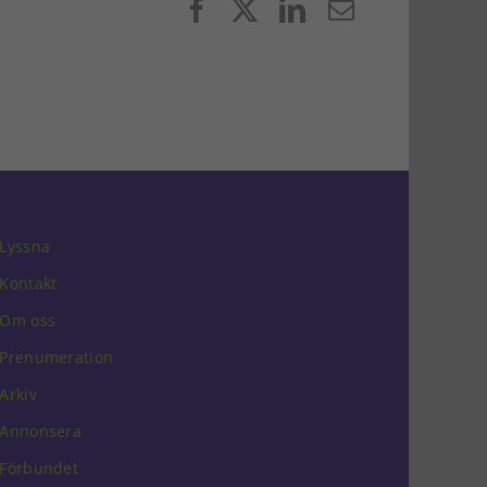
Facebook
X
LinkedIn
E-
post
Lyssna
Kontakt
Om oss
Prenumeration
Arkiv
Annonsera
Förbundet