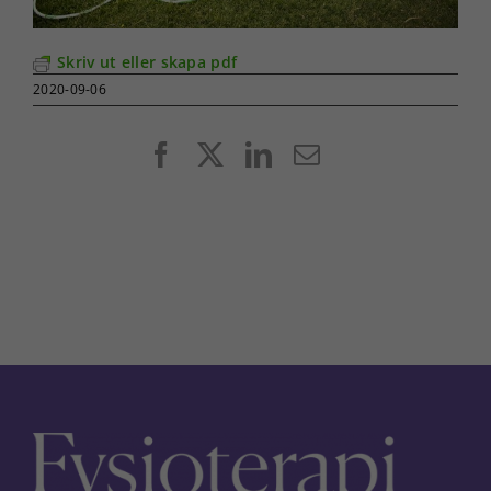
Skriv ut eller skapa pdf
2020-09-06
Facebook
X
LinkedIn
E-
post