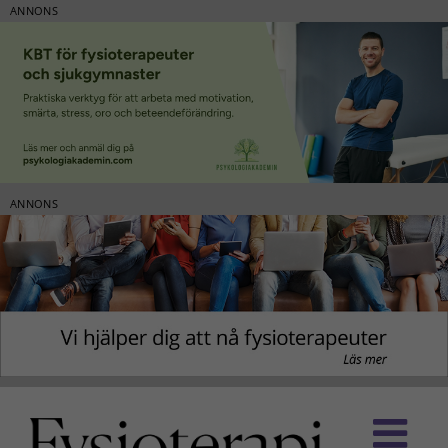
ANNONS
ANNONS
Fortsätt
till
innehållet