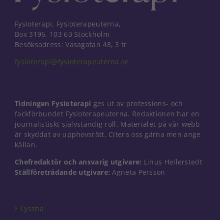
Fysioterapi, Fysioterapeuterna,
Box 3196, 103 63 Stockholm
Besöksadress: Vasagatan 48, 3 tr
fysioterapi@fysioterapeuterna.se
Tidningen Fysioterapi
ges ut av professions- och
fackförbundet Fysioterapeuterna. Redaktionen har en
journalistiskt självständig roll. Materialet på vår webb
är skyddat av upphovsrätt. Citera oss gärna men ange
källan.
Chefredaktör och ansvarig utgivare:
Linus Hellerstedt
Ställföreträdande utgivare:
Agneta Persson
Nödvändiga
Dessa kakor
går inte att
välja bort. De
Lyssna
behövs för