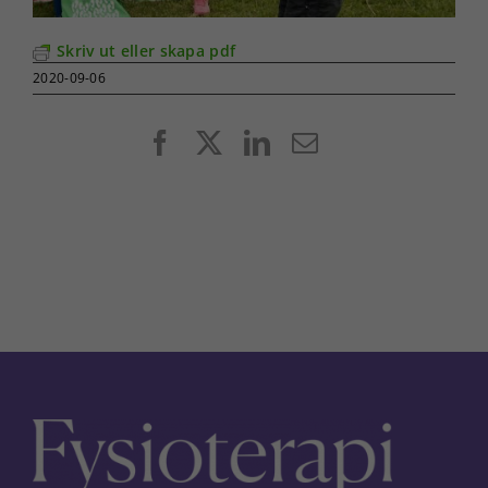
Skriv ut eller skapa pdf
2020-09-06
Facebook
X
LinkedIn
E-
post