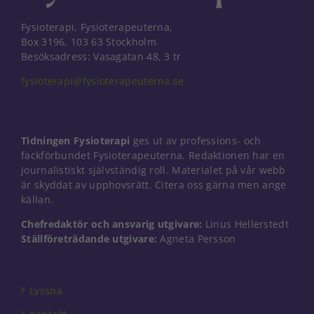
Fysioterapi, Fysioterapeuterna,
Box 3196, 103 63 Stockholm
Besöksadress: Vasagatan 48, 3 tr
fysioterapi@fysioterapeuterna.se
Tidningen Fysioterapi
ges ut av professions- och
fackförbundet Fysioterapeuterna. Redaktionen har en
journalistiskt självständig roll. Materialet på vår webb
är skyddat av upphovsrätt. Citera oss gärna men ange
källan.
Chefredaktör och ansvarig utgivare:
Linus Hellerstedt
Ställföreträdande utgivare:
Agneta Persson
Nödvändiga
Dessa kakor
går inte att
välja bort. De
Lyssna
behövs för
att hemsidan