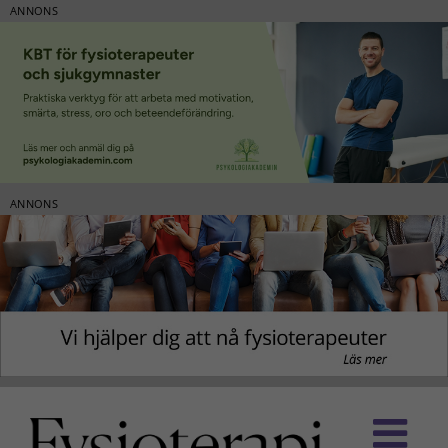
ANNONS
ANNONS
Fortsätt
till
innehållet