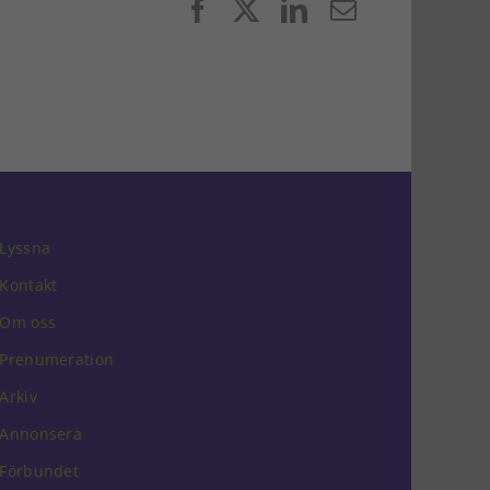
Facebook
X
LinkedIn
E-
post
Lyssna
Kontakt
Om oss
Prenumeration
Arkiv
Annonsera
Förbundet