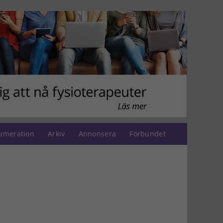
umeration
Arkiv
Annonsera
Förbundet