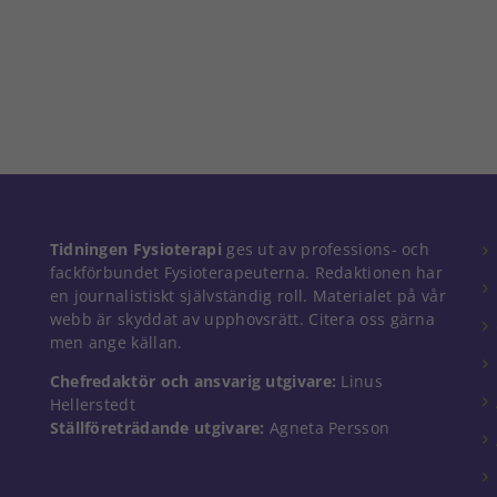
Nödvändiga
Tidningen Fysioterapi
ges ut av professions- och
Dessa kakor
fackförbundet Fysioterapeuterna. Redaktionen har
går inte att
en journalistiskt självständig roll. Materialet på vår
välja bort. De
webb är skyddat av upphovsrätt. Citera oss gärna
behövs för
men ange källan.
att hemsidan
över huvud
Chefredaktör och ansvarig utgivare:
Linus
taget ska
Hellerstedt
fungera.
Ställföreträdande utgivare:
Agneta Persson
Statistik