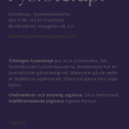
Fysioterapi, Fysioterapeuterna,
Box 3196, 103 63 Stockholm
Besöksadress: Vasagatan 48, 3 tr
fysioterapi@fysioterapeuterna.se
Tidningen Fysioterapi
ges ut av professions- och
fackförbundet Fysioterapeuterna. Redaktionen har en
journalistiskt självständig roll. Materialet på vår webb
är skyddat av upphovsrätt. Citera oss gärna men ange
källan.
Chefredaktör och ansvarig utgivare:
Linus Hellerstedt
Ställföreträdande utgivare:
Agneta Persson
Nödvändiga
Dessa kakor
går inte att
välja bort. De
Lyssna
behövs för