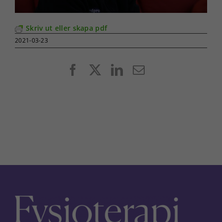
Skriv ut eller skapa pdf
2021-03-23
Facebook
X
LinkedIn
E-
post