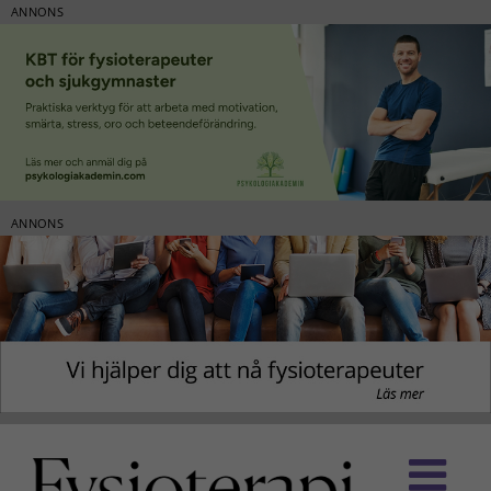
ANNONS
ANNONS
Fortsätt
till
innehållet